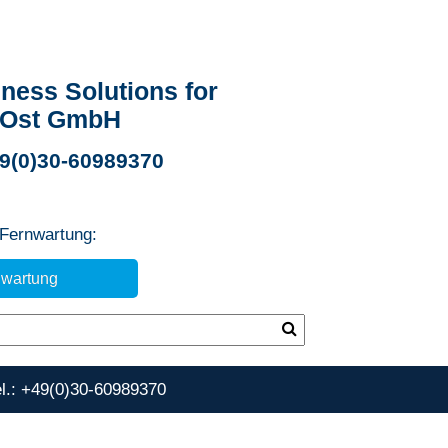
ness Solutions for
 Ost GmbH
49(0)30-60989370
 Fernwartung:
nwartung
el.: +49(0)30-60989370