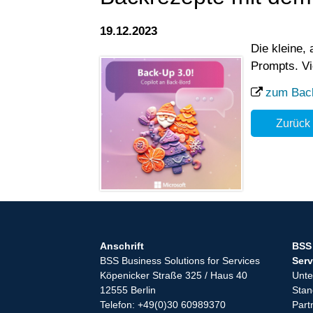
19.12.2023
Die kleine,
Prompts.
V
zum Bac
Zurück
Anschrift
BSS 
BSS Business Solutions for Services
Serv
Köpenicker Straße 325 / Haus 40
Unt
12555 Berlin
Stan
Telefon: +49(0)30 60989370
Part