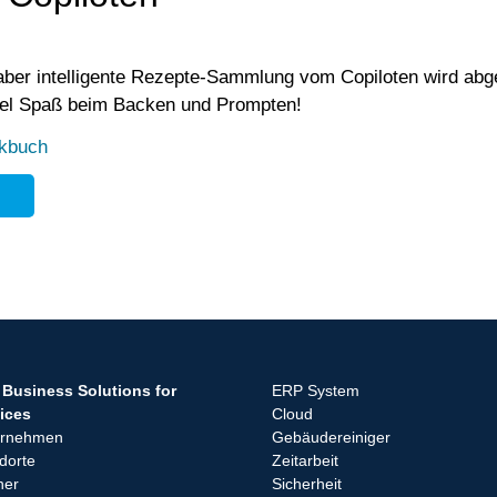
 aber intelligente Rezepte-Sammlung vom Copiloten wird abge
iel Spaß beim Backen und Prompten!
kbuch
Business Solutions for
ERP System
ices
Cloud
ernehmen
Gebäudereiniger
dorte
Zeitarbeit
ner
Sicherheit