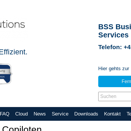
BSS Busi
Services
Telefon: +
ffizient.
Hier gehts zur
Fer
FAQ
Cloud
News
Service
Downloads
Kontakt
T
 Copiloten