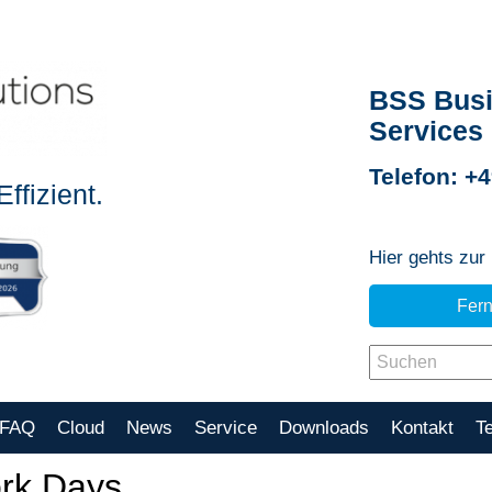
BSS Busi
Services
Telefon: +
ffizient.
Hier gehts zur
Fer
FAQ
Cloud
News
Service
Downloads
Kontakt
T
ork Days