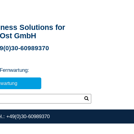
ness Solutions for
 Ost GmbH
49(0)30-60989370
 Fernwartung:
nwartung
el.: +49(0)30-60989370