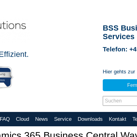
BSS Busi
Services
Telefon: +
ffizient.
Hier gehts zur
Fer
FAQ
Cloud
News
Service
Downloads
Kontakt
T
mics 365 Business Central Wa