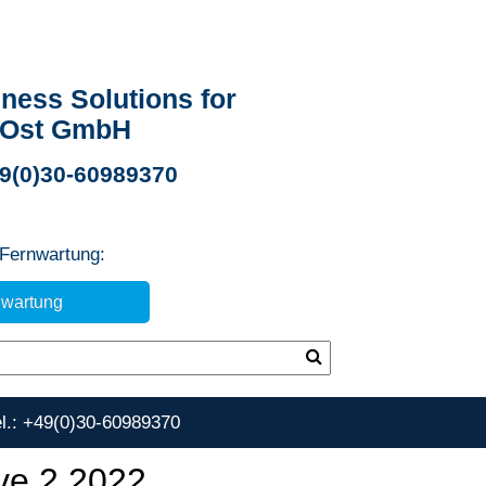
ness Solutions for
 Ost GmbH
49(0)30-60989370
 Fernwartung:
nwartung
el.: +49(0)30-60989370
ve 2 2022