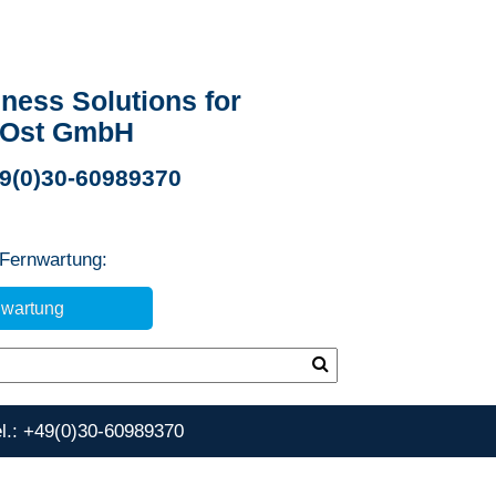
ness Solutions for
 Ost GmbH
49(0)30-60989370
 Fernwartung:
nwartung
el.: +49(0)30-60989370