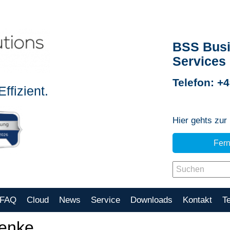
BSS Busi
Services
Telefon: +
ffizient.
Hier gehts zur
Fer
FAQ
Cloud
News
Service
Downloads
Kontakt
T
henke