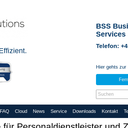
BSS Busi
Services
Telefon: +
ffizient.
Hier gehts zur
Fer
FAQ
Cloud
News
Service
Downloads
Kontakt
T
r Personaldienstleister und Ze