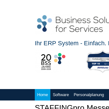
Ihr ERP System - Einfach. E
Home
Software
Personalplanung
STAFFINGpro Messe fü