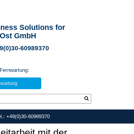
ness Solutions for
 Ost GmbH
49(0)30-60989370
 Fernwartung:
nwartung
el.: +49(0)30-60989370
itarbeit mit der