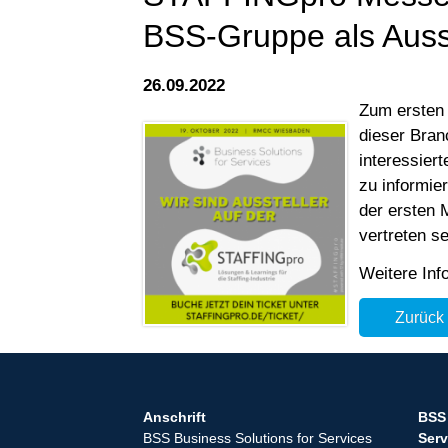
BSS-Gruppe als Ausst
26.09.2022
Zum ersten 
dieser Bran
interessier
zu informie
der ersten 
vertreten se
Weitere In
Zurück
Anschrift
BSS 
BSS Business Solutions for Services
Serv